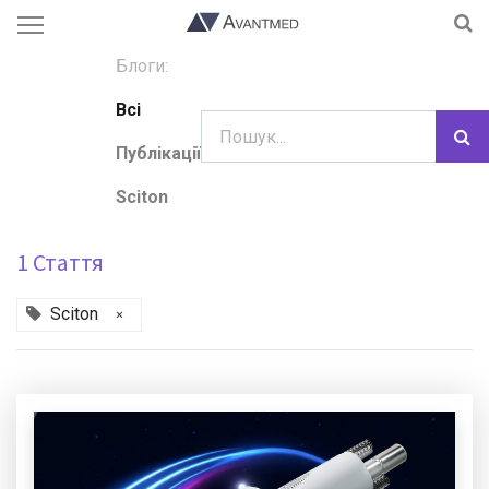
Блоги:
Всі
Публікації
Sciton
1 Стаття
Sciton
×