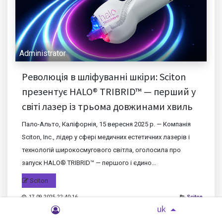
Administrator
Революція в шліфуванні шкіри: Sciton
презентує HALO® TRIBRID™ — перший у
світі лазер із трьома довжинами хвиль
Пало-Альто, Каліфорнія, 15 вересня 2025 р. — Компанія
Sciton, Inc., лідер у сфері медичних естетичних лазерів і
технологій широкосмугового світла, оголосила про
запуск HALO® TRIBRID™ — першого і єдино...
Sciton
17.09.2025 22:40:16
Sciton
uk