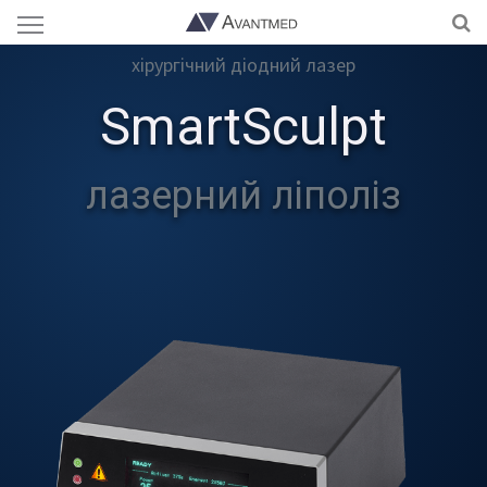
хірургічний діодний лазер
SmartSculpt
лазерний ліполіз