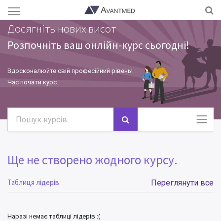
Досягніть нових висот
Розпочніть ваш онлійн-курс сьогодні!
Вдосконалюйте свій професійний рівень!
Час почати курс.
Ще не створено жодного курсу.
Таблиця лідерів
Переглянути все
Наразі немає таблиці лідерів :(