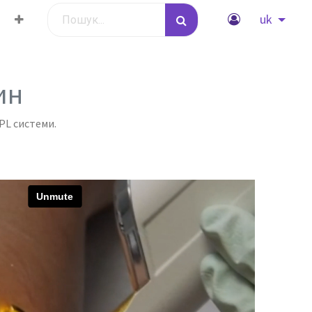
uk
ин
IPL системи.