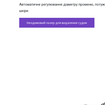
Автоматичне регулювання діаметру променю, поту
шкіри.
Неодимовий лазер для видалення судин