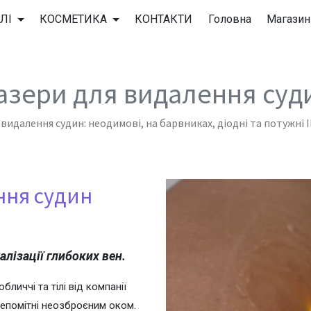
ЛІ
КОСМЕТИКА
КОНТАКТИ
Головна
Магазин
азери для видалення суд
видалення судин: неодимові, на барвниках, діодні та потужні 
ення судин
лізації глибоких вен.
личчі та тілі від компанії
непомітні неозброєним оком.