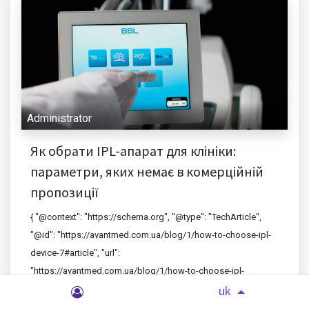
Administrator
Як обрати IPL-апарат для клініки:
параметри, яких немає в комерційній
пропозиції
{ "@context": "https://schema.org", "@type": "TechArticle",
"@id": "https://avantmed.com.ua/blog/1/how-to-choose-ipl-
device-7#article", "url":
"https://avantmed.com.ua/blog/1/how-to-choose-ipl-
uk
device-...
10.07.2026 13:48:07