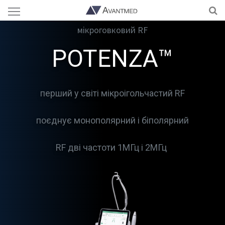
мікроговковий RF
POTENZA™
перший у світі мікроігольчастий RF
поєднує монополярний і біполярний
RF дві частоти 1МГц і 2МГц