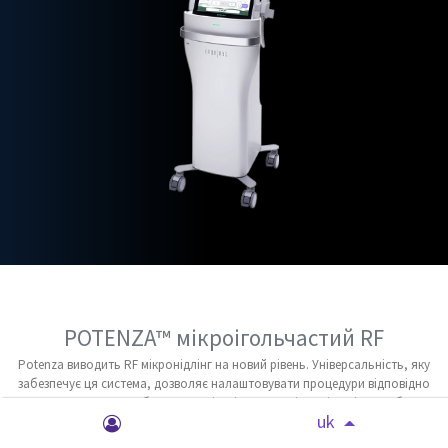
POTENZA™ мікроігольчастий RF
Potenza виводить RF мікронідлінг на новий рівень. Універсальність, яку
забезпечує ця система, дозволяє налаштовувати процедури відповідно
до конкретних потреб ваших пацієнтів — для всіх типів шкіри, на будь-
uk
якій ділянці тіла, у будь-яку пору року.