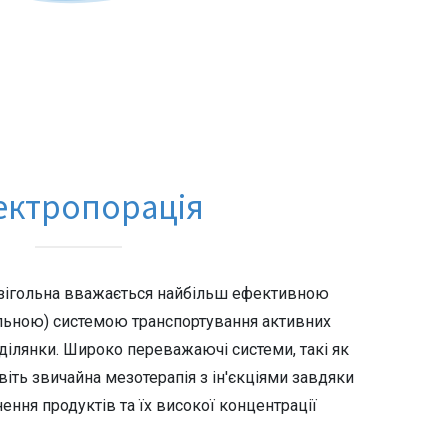
ектропорація
езігольна вважається найбільш ефективною
льною) системою транспортування активних
 ділянки. Широко переважаючі системи, такі як
віть звичайна мезотерапія з ін'єкціями завдяки
ення продуктів та їх високої концентрації