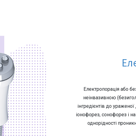
Ел
Електропорація або б
неінвазивною (безиго
інгредієнтів до ураженої
іонофорез, сонофорез і на
однорідності проникн