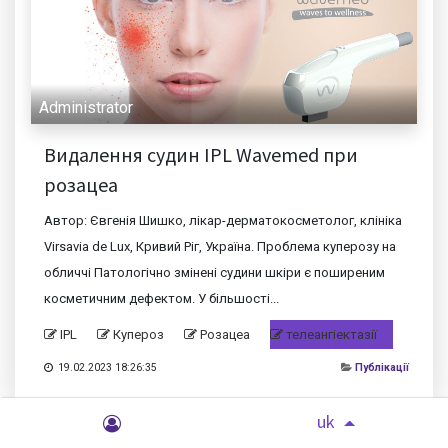
Administrator
Видалення судин IPL Wavemed при
розацеа
Автор: Євгенія Шишко, лікар-дерматокосметолог, клініка
Virsavia de Lux, Кривий Ріг, Україна. Проблема куперозу на
обличчі Патологічно змінені судини шкіри є поширеним
косметичним дефектом. У більшості...
IPL
Купероз
Розацеа
телеангіектазії
19.02.2023 18:26:35
Публікації
uk