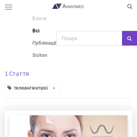
Блоги:
Всі
Публікації
Sciton
1 Стаття
телеангіектазії
×