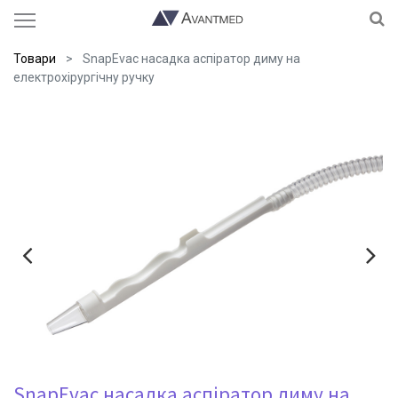
Товари
SnapEvac насадка аспіратор диму на
електрохірургічну ручку
SnapEvac насадка аспіратор диму на