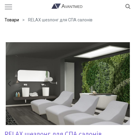
Товари
RELAX шезлонг для СПА салонів
RELAX шезлонг для СПА салонів