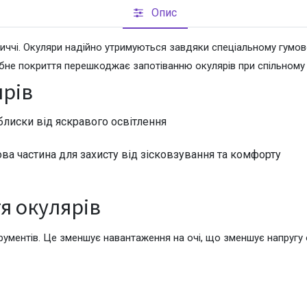
Опис
BAQIBAQECAgICAgQDAgICAgUEBAMEBgUGBgYFBgYGBwkIBgcJB
бличчі. Окуляри надійно утримуються завдяки спеціальному гум
рібне покриття перешкоджає запотіванню окулярів при спільному
BAQIBAQECAgICAgQDAgICAgUEBAMEBgUGBgYFBgYGBwkIBgcJB
ярів
лиски від яскравого освітлення
BAQIBAQECAgICAgQDAgICAgUEBAMEBgUGBgYFBgYGBwkIBgcJB
ва частина для захисту від зісковзування та комфорту
BAQIBAQECAgICAgQDAgICAgUEBAMEBgUGBgYFBgYGBwkIBgcJB
я окулярів
рументів. Це зменшує навантаження на очі, що зменшує напругу
BAQIBAQECAgICAgQDAgICAgUEBAMEBgUGBgYFBgYGBwkIBgcJB
BAQIBAQECAgICAgQDAgICAgUEBAMEBgUGBgYFBgYGBwkIBgcJB