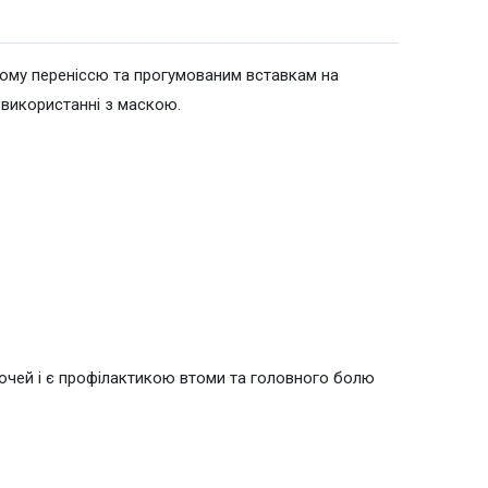
wYGCAsICQoKCgoKBggLDAsKDAkKCgr/2wBDAQICAgICAgUDAwU
овому переніссю та прогумованим вставкам на
 використанні з маскою.
wYGCAsICQoKCgoKBggLDAsKDAkKCgr/2wBDAQICAgICAgUDAwU
wYGCAsICQoKCgoKBggLDAsKDAkKCgr/2wBDAQICAgICAgUDAwU
wYGCAsICQoKCgoKBggLDAsKDAkKCgr/2wBDAQICAgICAgUDAwU
 очей і є профілактикою втоми та головного болю
wYGCAsICQoKCgoKBggLDAsKDAkKCgr/2wBDAQICAgICAgUDAwU
wYGCAsICQoKCgoKBggLDAsKDAkKCgr/2wBDAQICAgICAgUDAwU