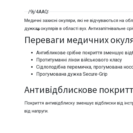
/9j/4AAQSkZJRgABAQAAAQABAAD/2wBDAAIBAQE
Медичні захисні окуляри, які не відчуваються на о
дужках окулярів в області вух. Антизапітнівальне с
/9j/4AAQSkZJRgABAQAAAQABAAD/2wBDAAIBAQE
Переваги медичних окул
Антибликове срібне покриття зменшує відб
/9j/4AAQSkZJRgABAQAAAQABAAD/2wBDAAIBAQE
Протитуманні лінзи військового класу
Сідлоподібна перемичка, прогумована носо
Прогумована дужка Secure-Grip
/9j/4AAQSkZJRgABAQAAAQABAAD/2wBDAAIBAQE
Антивідблискове покритт
Покриття антивідблиску зменшує відблиски від інст
/9j/4AAQSkZJRgABAQAAAQABAAD/2wBDAAIBAQE
від напруги.
/9j/4AAQSkZJRgABAQAAAQABAAD/2wBDAAIBAQE