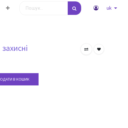
wYGCAsICQoKCgoKBggLDAsKDAkKCgr/2wBDAQICAgICAgUDAwU
uk
wYGCAsICQoKCgoKBggLDAsKDAkKCgr/2wBDAQICAgICAgUDAwU
 захисні
wYGCAsICQoKCgoKBggLDAsKDAkKCgr/2wBDAQICAgICAgUDAwU
wYGCAsICQoKCgoKBggLDAsKDAkKCgr/2wBDAQICAgICAgUDAwU
ОДАТИ В КОШИК
wYGCAsICQoKCgoKBggLDAsKDAkKCgr/2wBDAQICAgICAgUDAwU
wYGCAsICQoKCgoKBggLDAsKDAkKCgr/2wBDAQICAgICAgUDAwU