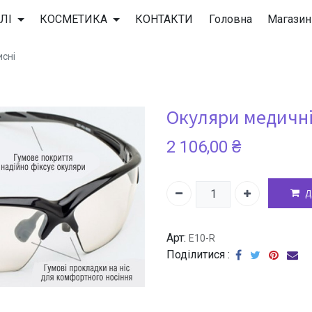
BAQIBAQECAgICAgQDAgICAgUEBAMEBgUGBgYFBgYGBwkIBgcJB
ЛІ
КОСМЕТИКА
КОНТАКТИ
Головна
Магазин
исні
BAQIBAQECAgICAgQDAgICAgUEBAMEBgUGBgYFBgYGBwkIBgcJB
Окуляри медичні
BAQIBAQECAgICAgQDAgICAgUEBAMEBgUGBgYFBgYGBwkIBgcJB
2 106,00
₴
BAQIBAQECAgICAgQDAgICAgUEBAMEBgUGBgYFBgYGBwkIBgcJB
Д
BAQIBAQECAgICAgQDAgICAgUEBAMEBgUGBgYFBgYGBwkIBgcJB
Арт:
E10-R
Поділитися :
BAQIBAQECAgICAgQDAgICAgUEBAMEBgUGBgYFBgYGBwkIBgcJB