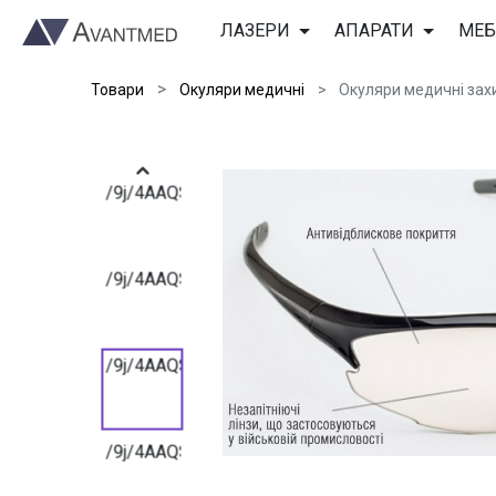
/9j/4AAQSkZJRgABAQAAAQABAAD/2wBDAAIBAQE
ЛАЗЕРИ
АПАРАТИ
МЕБ
Товари
Окуляри медичні
Окуляри медичні зах
/9j/4AAQSkZJRgABAQAAAQABAAD/2wBDAAIBAQE
/9j/4AAQSkZJRgABAQAAAQABAAD/2wBDAAIBAQE
/9j/4AAQSkZJRgABAQAAAQABAAD/2wBDAAIBAQE
/9j/4AAQSkZJRgABAQAAAQABAAD/2wBDAAIBAQE
/9j/4AAQSkZJRgABAQAAAQABAAD/2wBDAAIBAQE