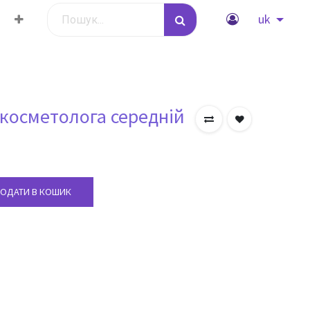
wYGCAsICQoKCgoKBggLDAsKDAkKCgr/2wBDAQICAgICAgUDAwU
uk
wYGCAsICQoKCgoKBggLDAsKDAkKCgr/2wBDAQICAgICAgUDAwU
 косметолога середній
wYGCAsICQoKCgoKBggLDAsKDAkKCgr/2wBDAQICAgICAgUDAwU
wYGCAsICQoKCgoKBggLDAsKDAkKCgr/2wBDAQICAgICAgUDAwU
ОДАТИ В КОШИК
wYGCAsICQoKCgoKBggLDAsKDAkKCgr/2wBDAQICAgICAgUDAwU
wYGCAsICQoKCgoKBggLDAsKDAkKCgr/2wBDAQICAgICAgUDAwU