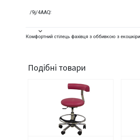
/9j/4AAQSkZJRgABAQAAAQABAAD/2wBDAAIBAQE
/9j/4AAQSkZJRgABAQAAAQABAAD/2wBDAAIBAQE
Комфортний стілець фахівця з оббивкою з екошкіри
/9j/4AAQSkZJRgABAQAAAQABAAD/2wBDAAIBAQE
Подібні товари
/9j/4AAQSkZJRgABAQAAAQABAAD/2wBDAAIBAQE
/9j/4AAQSkZJRgABAQAAAQABAAD/2wBDAAIBAQE
/9j/4AAQSkZJRgABAQAAAQABAAD/2wBDAAIBAQE