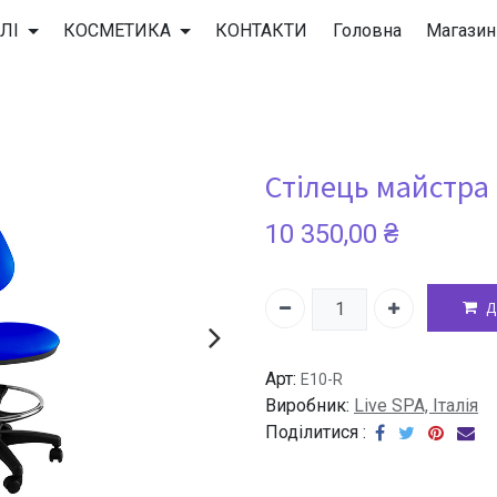
BAQIBAQECAgICAgQDAgICAgUEBAMEBgUGBgYFBgYGBwkIBgcJB
ЛІ
КОСМЕТИКА
КОНТАКТИ
Головна
Магазин
BAQIBAQECAgICAgQDAgICAgUEBAMEBgUGBgYFBgYGBwkIBgcJB
Стілець майстра
BAQIBAQECAgICAgQDAgICAgUEBAMEBgUGBgYFBgYGBwkIBgcJB
10 350,00
₴
BAQIBAQECAgICAgQDAgICAgUEBAMEBgUGBgYFBgYGBwkIBgcJB
Д
BAQIBAQECAgICAgQDAgICAgUEBAMEBgUGBgYFBgYGBwkIBgcJB
Арт:
E10-R
Виробник:
Live SPA, Італія
Поділитися :
BAQIBAQECAgICAgQDAgICAgUEBAMEBgUGBgYFBgYGBwkIBgcJB