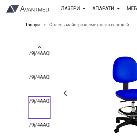
/9j/4AAQSkZJRgABAQAAAQABAAD/2wBDAAIBAQE
ЛАЗЕРИ
АПАРАТИ
МЕБ
Товари
Стілець майстра косметолога середній
/9j/4AAQSkZJRgABAQAAAQABAAD/2wBDAAIBAQE
/9j/4AAQSkZJRgABAQAAAQABAAD/2wBDAAIBAQE
/9j/4AAQSkZJRgABAQAAAQABAAD/2wBDAAIBAQE
/9j/4AAQSkZJRgABAQAAAQABAAD/2wBDAAIBAQE
/9j/4AAQSkZJRgABAQAAAQABAAD/2wBDAAIBAQE