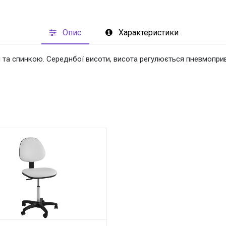
BAQIBAQECAgICAgQDAgICAgUEBAMEBgUGBgYFBgYGBwkIBgcJB
Опис
Характеристики
BAQIBAQECAgICAgQDAgICAgUEBAMEBgUGBgYFBgYGBwkIBgcJB
 та спинкою. Середнбої висоти, висота регулюється пневмопри
BAQIBAQECAgICAgQDAgICAgUEBAMEBgUGBgYFBgYGBwkIBgcJB
BAQIBAQECAgICAgQDAgICAgUEBAMEBgUGBgYFBgYGBwkIBgcJB
BAQIBAQECAgICAgQDAgICAgUEBAMEBgUGBgYFBgYGBwkIBgcJB
BAQIBAQECAgICAgQDAgICAgUEBAMEBgUGBgYFBgYGBwkIBgcJB