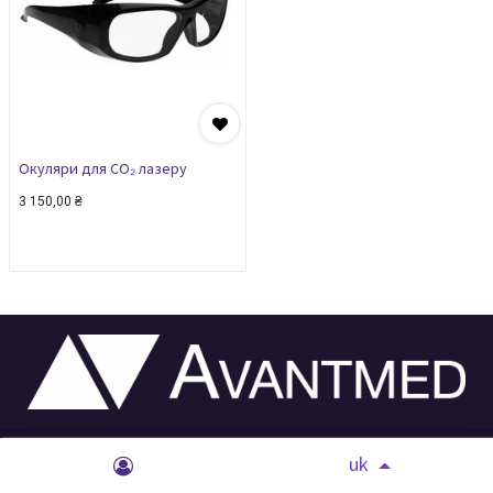
Окуляри для CO₂ лазеру
3 150,00
₴
Головна
Контакти
Товари
uk
Навчання
Публікації