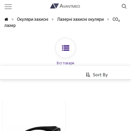
Окуляри захисні
Лазерні захисні окуляри
CO₂
лазер
Всі товари
Sort By
Окуляри для CO₂ лазера