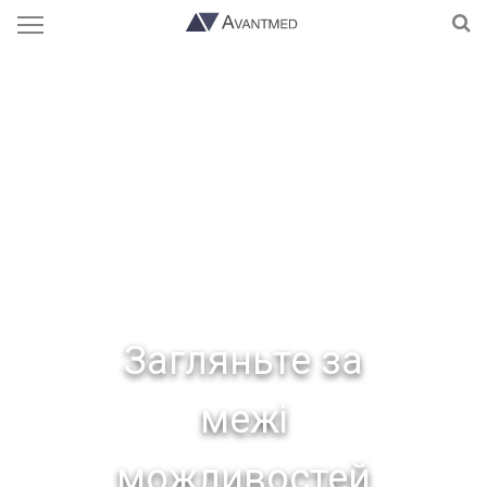
3 довжини хвилі. Необмежені можливості.
Загляньте за
межі
можливостей