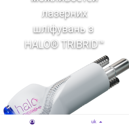
лазерних
шліфувань з
HALO® TRIBRID™
uk