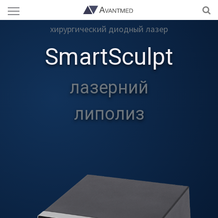
хирургический диодный лазер
SmartSculpt
лазерний
липолиз