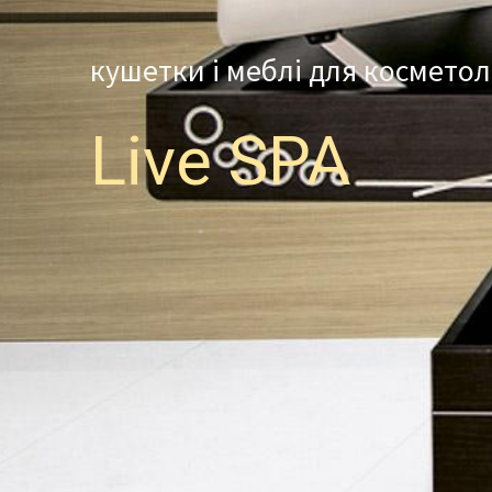
кушетки і меблі для косметол
Live SPA