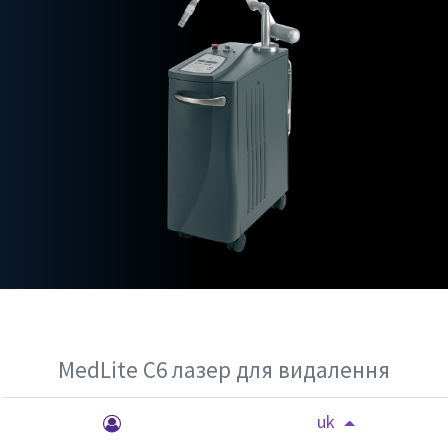
MedLite C6 лазер для видалення
татуювання
uk
Легендарна "Робоча конячка" для видалення татуювання всіх