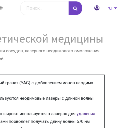
ru
етической медицины
ния сосудов, лазерного неодимового омоложения
й.
ый гранат (YAG) с добавлением ионов неодима
ользуются неодимовые лазеры с длиной волны
то широко используется в лазерах для
удаления
лами позволяет получать длину волны 570 нм