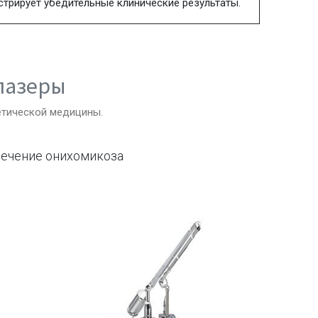
стрирует убедительные клинические результаты.
лазеры
етической медицины.
лечение онихомикоза