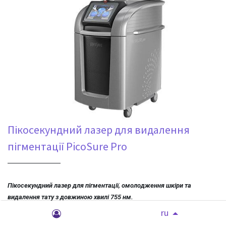
Пікосекундний лазер для видалення
пігментації PicoSure Pro
Пікосекундний лазер для пігментації, омолодження шкіри та
видалення тату з довжиною хвилі 755 нм.
ru
Лечение мелазмы – единственный одобренный