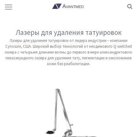
Лазеры для удаления татуировок
Лазеры для удаления татуировок от лидера индустрии – компании
Cynosure, США. Широкий выбор технологий от неодимового Q-switched
лазера с четырьмя длинами волны до первого в мире александритового
пикасекундного лазера для удаления тату, пигментации и омоложения
кожи без реабилитации.