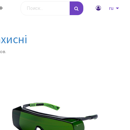
ru
ахисні
ов.