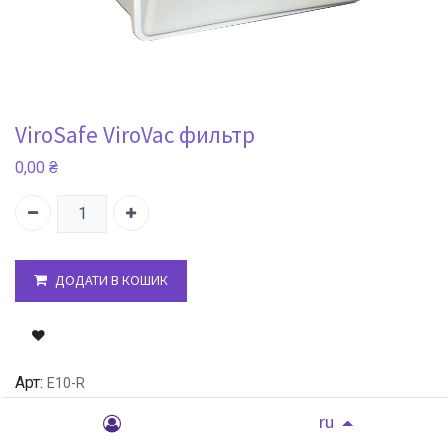
ViroSafe ViroVac фильтр
0,00
₴
ДОДАТИ В КОШИК
Арт:
E10-R
Производитель:
Buffalo Filter, США
ru
Поделиться :