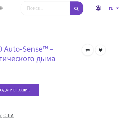
BwYGCAsICQoKCgoKBggLDAsKDAkKCgr/2wBDAQICAgICAgUDAw
ru
BwYGCAsICQoKCgoKBggLDAsKDAkKCgr/2wBDAQICAgICAgUDAw
 Auto-Sense™ –
BwYGCAsICQoKCgoKBggLDAsKDAkKCgr/2wBDAQICAgICAgUDAw
гического дыма
BwYGCAsICQoKCgoKBggLDAsKDAkKCgr/2wBDAQICAgICAgUDAw
ОДАТИ В КОШИК
BwYGCAsICQoKCgoKBggLDAsKDAkKCgr/2wBDAQICAgICAgUDAw
er, США
BwYGCAsICQoKCgoKBggLDAsKDAkKCgr/2wBDAQICAgICAgUDAw