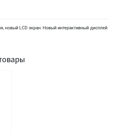
BwYGCAsICQoKCgoKBggLDAsKDAkKCgr/2wBDAQICAgICAgUDAw
я, новый LCD экран. Новый интерактивный дисплей
BwYGCAsICQoKCgoKBggLDAsKDAkKCgr/2wBDAQICAgICAgUDAw
товары
BwYGCAsICQoKCgoKBggLDAsKDAkKCgr/2wBDAQICAgICAgUDAw
BwYGCAsICQoKCgoKBggLDAsKDAkKCgr/2wBDAQICAgICAgUDAw
BwYGCAsICQoKCgoKBggLDAsKDAkKCgr/2wBDAQICAgICAgUDAw
BwYGCAsICQoKCgoKBggLDAsKDAkKCgr/2wBDAQICAgICAgUDAw