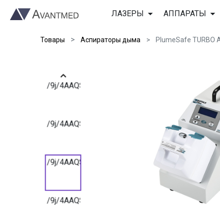
/9j/4AAQSkZJRgABAQAAAQABAAD/2wBDAAIBAQE
ЛАЗЕРЫ
АППАРАТЫ
Товары
Аспираторы дыма
PlumeSafe TURBO A
/9j/4AAQSkZJRgABAQAAAQABAAD/2wBDAAIBAQE
/9j/4AAQSkZJRgABAQAAAQABAAD/2wBDAAIBAQE
/9j/4AAQSkZJRgABAQAAAQABAAD/2wBDAAIBAQE
/9j/4AAQSkZJRgABAQAAAQABAAD/2wBDAAIBAQE
/9j/4AAQSkZJRgABAQAAAQABAAD/2wBDAAIBAQE