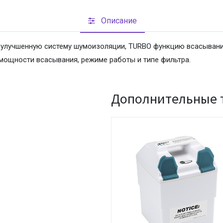
BAQIBAQECAgICAgQDAgICAgUEBAMEBgUGBgYFBgYGBwkIBgcJ
Описание
 улучшенную систему шумоизоляции, TURBO функцию всасывани
BAQIBAQECAgICAgQDAgICAgUEBAMEBgUGBgYFBgYGBwkIBgcJ
мощности всасывания, режиме работы и типе фильтра.
Дополнительные 
BAQIBAQECAgICAgQDAgICAgUEBAMEBgUGBgYFBgYGBwkIBgcJ
BAQIBAQECAgICAgQDAgICAgUEBAMEBgUGBgYFBgYGBwkIBgcJ
BAQIBAQECAgICAgQDAgICAgUEBAMEBgUGBgYFBgYGBwkIBgcJ
BAQIBAQECAgICAgQDAgICAgUEBAMEBgUGBgYFBgYGBwkIBgcJ