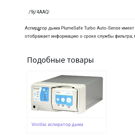
/9j/4AAQSkZJRgABAQAAAQABAAD/2wBDAAIBAQE
Аспиратор дыма PlumeSafe Turbo Auto-Sense имеет
/9j/4AAQSkZJRgABAQAAAQABAAD/2wBDAAIBAQE
отображает информацию о сроке службы фильтра, 
Подобные товары
/9j/4AAQSkZJRgABAQAAAQABAAD/2wBDAAIBAQE
/9j/4AAQSkZJRgABAQAAAQABAAD/2wBDAAIBAQE
/9j/4AAQSkZJRgABAQAAAQABAAD/2wBDAAIBAQE
ViroVac аспиратор дыма
/9j/4AAQSkZJRgABAQAAAQABAAD/2wBDAAIBAQE