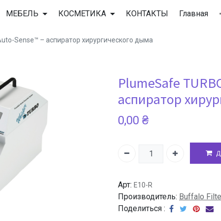
BAQIBAQECAgICAgQDAgICAgUEBAMEBgUGBgYFBgYGBwkIBgcJ
МЕБЕЛЬ
КОСМЕТИКА
КОНТАКТЫ
Главная
uto-Sense™ – аспиратор хирургического дыма
BAQIBAQECAgICAgQDAgICAgUEBAMEBgUGBgYFBgYGBwkIBgcJ
PlumeSafe TURBO
BAQIBAQECAgICAgQDAgICAgUEBAMEBgUGBgYFBgYGBwkIBgcJ
аспиратор хирур
0,00
₴
BAQIBAQECAgICAgQDAgICAgUEBAMEBgUGBgYFBgYGBwkIBgcJ
Д
BAQIBAQECAgICAgQDAgICAgUEBAMEBgUGBgYFBgYGBwkIBgcJ
Арт:
E10-R
Производитель:
Buffalo Filt
BAQIBAQECAgICAgQDAgICAgUEBAMEBgUGBgYFBgYGBwkIBgcJ
Поделиться :